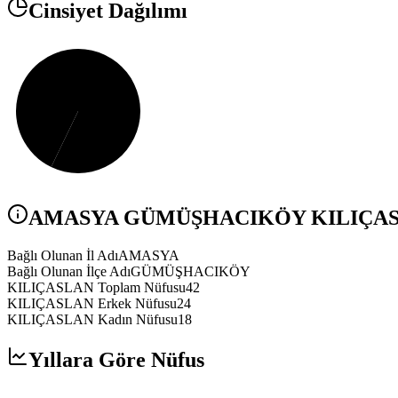
Cinsiyet Dağılımı
AMASYA
GÜMÜŞHACIKÖY
KILIÇA
Bağlı Olunan İl Adı
AMASYA
Bağlı Olunan İlçe Adı
GÜMÜŞHACIKÖY
KILIÇASLAN Toplam Nüfusu
42
KILIÇASLAN Erkek Nüfusu
24
KILIÇASLAN Kadın Nüfusu
18
Yıllara Göre Nüfus