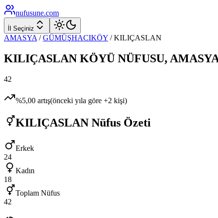
nufusune
.com
İl Seçiniz
AMASYA
/
GÜMÜŞHACIKÖY
/
KILIÇASLAN
KILIÇASLAN
KÖYÜ NÜFUSU,
AMASY
42
%
5,00
artış
(önceki yıla göre
+
2
kişi)
KILIÇASLAN
Nüfus Özeti
Erkek
24
Kadın
18
Toplam Nüfus
42