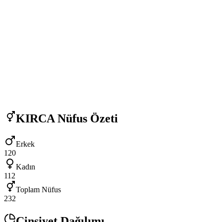
KIRCA
Nüfus Özeti
Erkek
120
Kadın
112
Toplam Nüfus
232
Cinsiyet Dağılımı