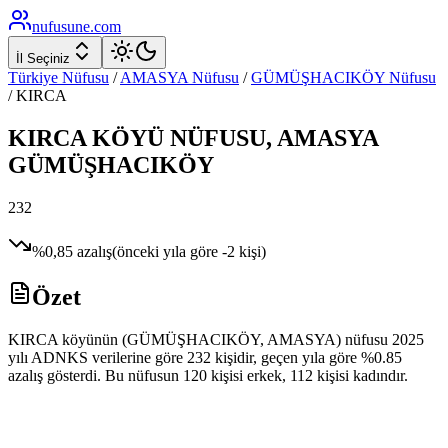
nufusune
.com
İl Seçiniz
Türkiye Nüfusu
/
AMASYA
Nüfusu
/
GÜMÜŞHACIKÖY
Nüfusu
/
KIRCA
KIRCA
KÖYÜ NÜFUSU,
AMASYA
GÜMÜŞHACIKÖY
232
%
0,85
azalış
(önceki yıla göre
-2
kişi)
Özet
KIRCA köyünün (GÜMÜŞHACIKÖY, AMASYA) nüfusu 2025
yılı ADNKS verilerine göre 232 kişidir, geçen yıla göre %0.85
azalış gösterdi. Bu nüfusun 120 kişisi erkek, 112 kişisi kadındır.