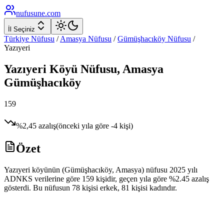
nufusune
.com
İl Seçiniz
Türkiye Nüfusu
/
Amasya
Nüfusu
/
Gümüşhacıköy
Nüfusu
/
Yazıyeri
Yazıyeri
Köyü Nüfusu,
Amasya
Gümüşhacıköy
159
%
2,45
azalış
(önceki yıla göre
-4
kişi)
Özet
Yazıyeri köyünün (Gümüşhacıköy, Amasya) nüfusu 2025 yılı
ADNKS verilerine göre 159 kişidir, geçen yıla göre %2.45 azalış
gösterdi. Bu nüfusun 78 kişisi erkek, 81 kişisi kadındır.