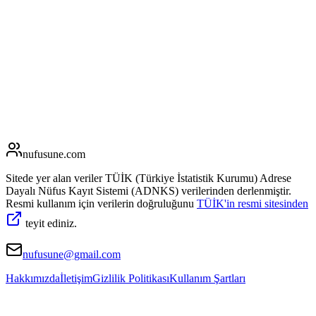
nufusune
.com
Sitede yer alan veriler TÜİK (Türkiye İstatistik Kurumu) Adrese
Dayalı Nüfus Kayıt Sistemi (ADNKS) verilerinden derlenmiştir.
Resmi kullanım için verilerin doğruluğunu
TÜİK'in resmi sitesinden
teyit ediniz.
nufusune@gmail.com
Hakkımızda
İletişim
Gizlilik Politikası
Kullanım Şartları