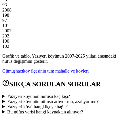
93
2008
198
97
101
2007
202
100
102
Grafik ve tablo,
Yazıyeri
köyünün
2007
-
2025
yılları arasındaki
nüfus değişimini gösterir.
Gümüşhacıköy
ilçesinin tüm mahalle ve köyleri →
SIKÇA SORULAN SORULAR
Yazıyeri köyünün nüfusu kaç kişi?
Yazıyeri köyünün nüfusu artıyor mu, azalıyor mu?
Yazıyeri köyü hangi ilçeye bağlı?
Bu nüfus verisi hangi kaynaktan alınıyor?