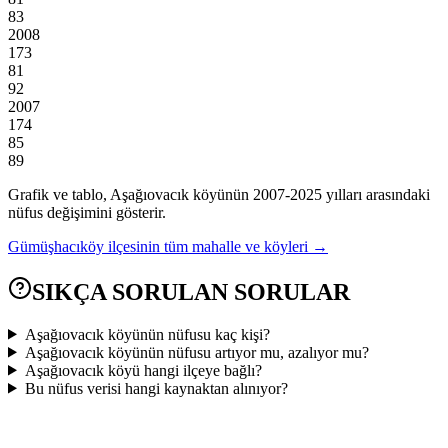
83
2008
173
81
92
2007
174
85
89
Grafik ve tablo,
Aşağıovacık
köyünün
2007
-
2025
yılları arasındaki
nüfus değişimini gösterir.
Gümüşhacıköy
ilçesinin tüm mahalle ve köyleri →
SIKÇA SORULAN SORULAR
Aşağıovacık köyünün nüfusu kaç kişi?
Aşağıovacık köyünün nüfusu artıyor mu, azalıyor mu?
Aşağıovacık köyü hangi ilçeye bağlı?
Bu nüfus verisi hangi kaynaktan alınıyor?