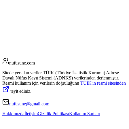
nufusune
.com
Sitede yer alan veriler TÜİK (Türkiye İstatistik Kurumu) Adrese
Dayalı Nüfus Kayıt Sistemi (ADNKS) verilerinden derlenmiştir.
Resmi kullanım için verilerin doğruluğunu
TÜİK'in resmi sitesinden
teyit ediniz.
nufusune@gmail.com
Hakkımızda
İletişim
Gizlilik Politikası
Kullanım Şartları