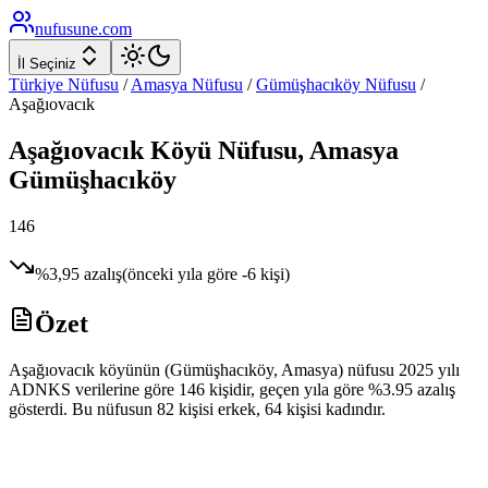
nufusune
.com
İl Seçiniz
Türkiye Nüfusu
/
Amasya
Nüfusu
/
Gümüşhacıköy
Nüfusu
/
Aşağıovacık
Aşağıovacık
Köyü Nüfusu,
Amasya
Gümüşhacıköy
146
%
3,95
azalış
(önceki yıla göre
-6
kişi)
Özet
Aşağıovacık köyünün (Gümüşhacıköy, Amasya) nüfusu 2025 yılı
ADNKS verilerine göre 146 kişidir, geçen yıla göre %3.95 azalış
gösterdi. Bu nüfusun 82 kişisi erkek, 64 kişisi kadındır.