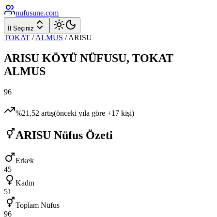
nufusune
.com
İl Seçiniz
TOKAT
/
ALMUS
/
ARISU
ARISU
KÖYÜ NÜFUSU,
TOKAT
ALMUS
96
%
21,52
artış
(önceki yıla göre
+
17
kişi)
ARISU
Nüfus Özeti
Erkek
45
Kadın
51
Toplam Nüfus
96