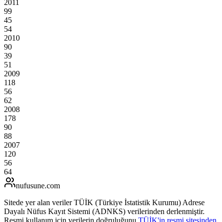
2011
99
45
54
2010
90
39
51
2009
118
56
62
2008
178
90
88
2007
120
56
64
nufusune
.com
Sitede yer alan veriler TÜİK (Türkiye İstatistik Kurumu) Adrese
Dayalı Nüfus Kayıt Sistemi (ADNKS) verilerinden derlenmiştir.
Resmi kullanım için verilerin doğruluğunu
TÜİK'in resmi sitesinden