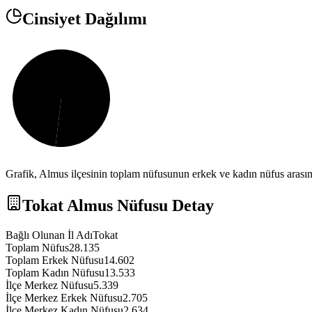
Cinsiyet Dağılımı
Grafik,
Almus
ilçesinin toplam nüfusunun erkek ve kadın nüfus arasınd
Tokat
Almus
Nüfusu Detay
Bağlı Olunan İl Adı
Tokat
Toplam Nüfus
28.135
Toplam Erkek Nüfusu
14.602
Toplam Kadın Nüfusu
13.533
İlçe Merkez Nüfusu
5.339
İlçe Merkez Erkek Nüfusu
2.705
İlçe Merkez Kadın Nüfusu
2.634