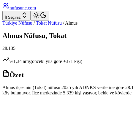
nufusune
.com
İl Seçiniz
Türkiye Nüfusu
/
Tokat
Nüfusu
/
Almus
Almus
Nüfusu,
Tokat
28.135
%
1,34
artış
(önceki yıla göre
+
371
kişi)
Özet
Almus ilçesinin (Tokat) nüfusu 2025 yılı ADNKS verilerine göre 28.135
köy bulunuyor. İlçe merkezinde 5.339 kişi yaşıyor, belde ve köylerde i