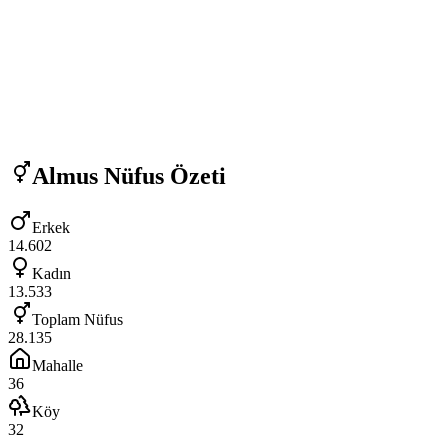
Almus
Nüfus Özeti
Erkek
14.602
Kadın
13.533
Toplam Nüfus
28.135
Mahalle
36
Köy
32