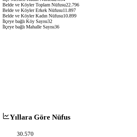
Belde ve Köyler Toplam Nüfusu
22.796
Belde ve Köyler Erkek Nüfusu
11.897
Belde ve Köyler Kadın Nüfusu
10.899
İlçeye bağlı Köy Sayısı
32
İlçeye bağlı Mahalle Sayısı
36
Yıllara Göre Nüfus
30.570