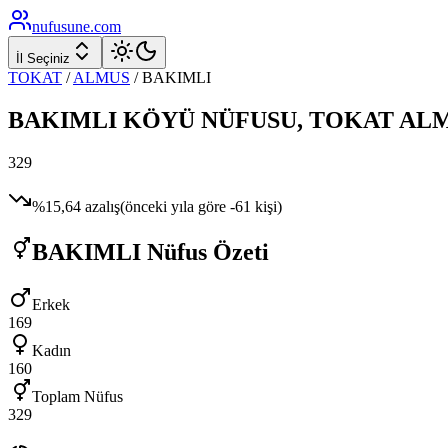
nufusune
.com
İl Seçiniz
TOKAT
/
ALMUS
/
BAKIMLI
BAKIMLI
KÖYÜ NÜFUSU,
TOKAT
AL
329
%
15,64
azalış
(önceki yıla göre
-61
kişi)
BAKIMLI
Nüfus Özeti
Erkek
169
Kadın
160
Toplam Nüfus
329