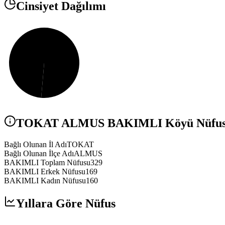
Cinsiyet Dağılımı
TOKAT
ALMUS
BAKIMLI
Köyü Nüfusu
Bağlı Olunan İl Adı
TOKAT
Bağlı Olunan İlçe Adı
ALMUS
BAKIMLI Toplam Nüfusu
329
BAKIMLI Erkek Nüfusu
169
BAKIMLI Kadın Nüfusu
160
Yıllara Göre Nüfus