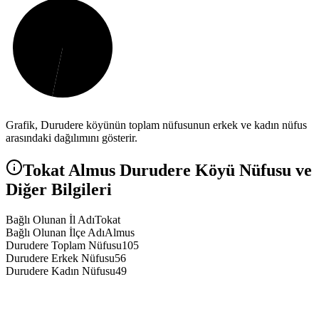
Grafik,
Durudere
köyünün toplam nüfusunun erkek ve kadın nüfus
arasındaki dağılımını gösterir.
Tokat
Almus
Durudere
Köyü Nüfusu ve
Diğer Bilgileri
Bağlı Olunan İl Adı
Tokat
Bağlı Olunan İlçe Adı
Almus
Durudere Toplam Nüfusu
105
Durudere Erkek Nüfusu
56
Durudere Kadın Nüfusu
49