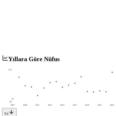
Yıllara Göre Nüfus
215
36
2007
2009
2011
2013
2015
2017
2019
2021
2023
Yıl