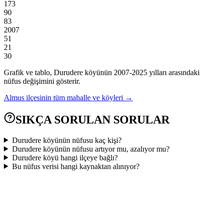
173
90
83
2007
51
21
30
Grafik ve tablo,
Durudere
köyünün
2007
-
2025
yılları arasındaki
nüfus değişimini gösterir.
Almus
ilçesinin tüm mahalle ve köyleri →
SIKÇA SORULAN SORULAR
Durudere köyünün nüfusu kaç kişi?
Durudere köyünün nüfusu artıyor mu, azalıyor mu?
Durudere köyü hangi ilçeye bağlı?
Bu nüfus verisi hangi kaynaktan alınıyor?