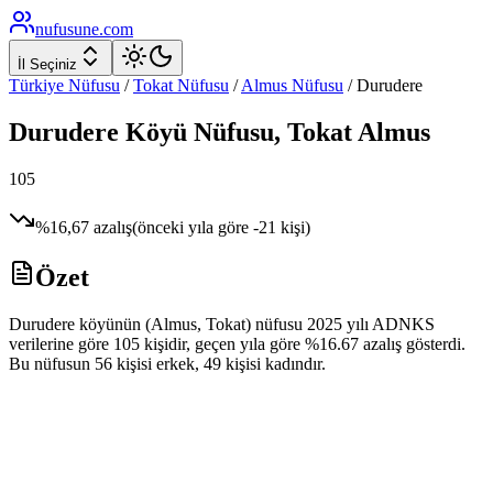
nufusune
.com
İl Seçiniz
Türkiye Nüfusu
/
Tokat
Nüfusu
/
Almus
Nüfusu
/
Durudere
Durudere
Köyü Nüfusu,
Tokat
Almus
105
%
16,67
azalış
(önceki yıla göre
-21
kişi)
Özet
Durudere köyünün (Almus, Tokat) nüfusu 2025 yılı ADNKS
verilerine göre 105 kişidir, geçen yıla göre %16.67 azalış gösterdi.
Bu nüfusun 56 kişisi erkek, 49 kişisi kadındır.