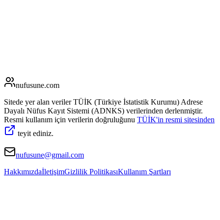
nufusune
.com
Sitede yer alan veriler TÜİK (Türkiye İstatistik Kurumu) Adrese
Dayalı Nüfus Kayıt Sistemi (ADNKS) verilerinden derlenmiştir.
Resmi kullanım için verilerin doğruluğunu
TÜİK'in resmi sitesinden
teyit ediniz.
nufusune@gmail.com
Hakkımızda
İletişim
Gizlilik Politikası
Kullanım Şartları