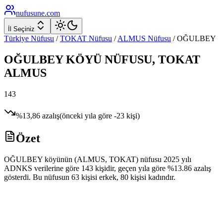
nufusune
.com
İl Seçiniz
Türkiye Nüfusu
/
TOKAT
Nüfusu
/
ALMUS
Nüfusu
/
OĞULBEY
OĞULBEY
KÖYÜ NÜFUSU,
TOKAT
ALMUS
143
%
13,86
azalış
(önceki yıla göre
-23
kişi)
Özet
OĞULBEY köyünün (ALMUS, TOKAT) nüfusu 2025 yılı
ADNKS verilerine göre 143 kişidir, geçen yıla göre %13.86 azalış
gösterdi. Bu nüfusun 63 kişisi erkek, 80 kişisi kadındır.