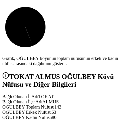
Grafik,
OĞULBEY
köyünün toplam nüfusunun erkek ve kadın
nüfus arasındaki dağılımını gösterir.
TOKAT
ALMUS
OĞULBEY
Köyü
Nüfusu ve Diğer Bilgileri
Bağlı Olunan İl Adı
TOKAT
Bağlı Olunan İlçe Adı
ALMUS
OĞULBEY Toplam Nüfusu
143
OĞULBEY Erkek Nüfusu
63
OĞULBEY Kadın Nüfusu
80