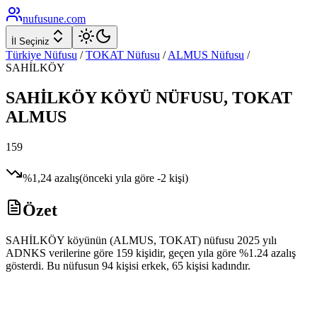
nufusune
.com
İl Seçiniz
Türkiye Nüfusu
/
TOKAT
Nüfusu
/
ALMUS
Nüfusu
/
SAHİLKÖY
SAHİLKÖY
KÖYÜ NÜFUSU,
TOKAT
ALMUS
159
%
1,24
azalış
(önceki yıla göre
-2
kişi)
Özet
SAHİLKÖY köyünün (ALMUS, TOKAT) nüfusu 2025 yılı
ADNKS verilerine göre 159 kişidir, geçen yıla göre %1.24 azalış
gösterdi. Bu nüfusun 94 kişisi erkek, 65 kişisi kadındır.