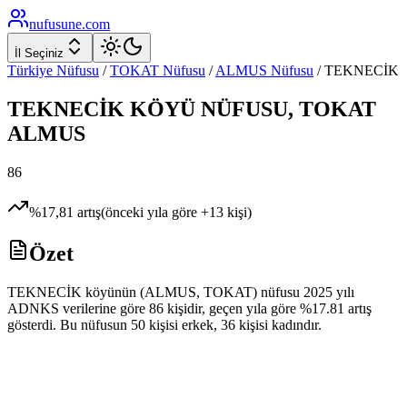
nufusune
.com
İl Seçiniz
Türkiye Nüfusu
/
TOKAT
Nüfusu
/
ALMUS
Nüfusu
/
TEKNECİK
TEKNECİK
KÖYÜ NÜFUSU,
TOKAT
ALMUS
86
%
17,81
artış
(önceki yıla göre
+
13
kişi)
Özet
TEKNECİK köyünün (ALMUS, TOKAT) nüfusu 2025 yılı
ADNKS verilerine göre 86 kişidir, geçen yıla göre %17.81 artış
gösterdi. Bu nüfusun 50 kişisi erkek, 36 kişisi kadındır.