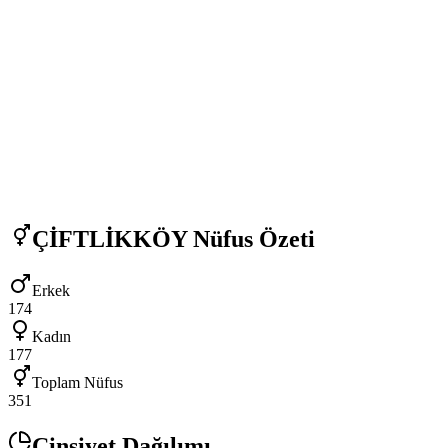
ÇİFTLİKKÖY
Nüfus Özeti
Erkek
174
Kadın
177
Toplam Nüfus
351
Cinsiyet Dağılımı