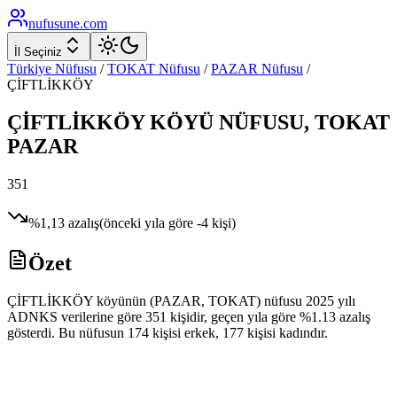
nufusune
.com
İl Seçiniz
Türkiye Nüfusu
/
TOKAT
Nüfusu
/
PAZAR
Nüfusu
/
ÇİFTLİKKÖY
ÇİFTLİKKÖY
KÖYÜ NÜFUSU,
TOKAT
PAZAR
351
%
1,13
azalış
(önceki yıla göre
-4
kişi)
Özet
ÇİFTLİKKÖY köyünün (PAZAR, TOKAT) nüfusu 2025 yılı
ADNKS verilerine göre 351 kişidir, geçen yıla göre %1.13 azalış
gösterdi. Bu nüfusun 174 kişisi erkek, 177 kişisi kadındır.