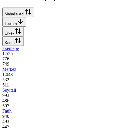
Mahalle Adı
Toplam
Erkek
Kadın
Esentepe
1.525
776
749
Merkez
1.043
532
511
Seyitali
993
486
507
Fatih
940
493
447