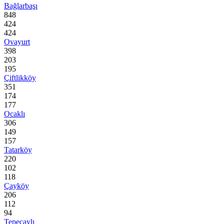
Bağlarbaşı
848
424
424
Ovayurt
398
203
195
Çiftlikköy
351
174
177
Ocaklı
306
149
157
Tatarköy
220
102
118
Çayköy
206
112
94
Tepeçaylı