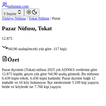
nufusune
.com
İl Seçiniz
Türkiye Nüfusu
/
Tokat
Nüfusu
/
Pazar
Pazar
Nüfusu,
Tokat
12.875
%
0,90
azalış
(önceki yıla göre
-117
kişi)
Özet
Pazar ilçesinin (Tokat) nüfusu 2025 yılı ADNKS verilerine göre
12.875 kişidir, geçen yıla göre %0.90 azalış gösterdi. Bu nüfusun
6.439 kişisi erkek, 6.436 kişisi kadındır. Pazar ilçesine bağlı 12
mahalle ve 16 köy bulunuyor. İlçe merkezinde 5.109 kişi yaşıyor,
belde ve köylerde ise 7.766 kişi yaşıyor.