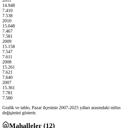
2011
14.948
7.410
7.538
2010
15.048
7.467
7.581
2009
15.158
7.547
7.611
2008
15.261
7.621
7.640
2007
15.361
7.781
7.580
Grafik ve tablo,
Pazar
ilçesinin
2007
-
2025
yılları arasındaki nüfus
değişimini gösterir.
Mahalleler (
12
)