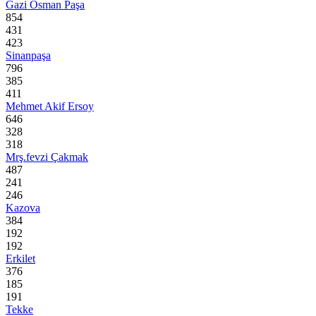
Gazi Osman Paşa
854
431
423
Sinanpaşa
796
385
411
Mehmet Akif Ersoy
646
328
318
Mrş.fevzi Çakmak
487
241
246
Kazova
384
192
192
Erkilet
376
185
191
Tekke