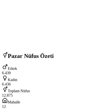
Pazar
Nüfus Özeti
Erkek
6.439
Kadın
6.436
Toplam Nüfus
12.875
Mahalle
12