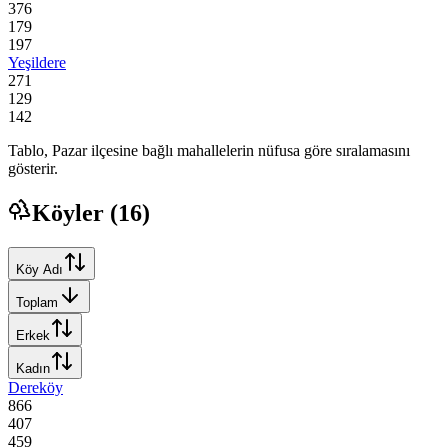
376
179
197
Yeşildere
271
129
142
Tablo,
Pazar
ilçesine bağlı mahallelerin nüfusa göre sıralamasını
gösterir.
Köyler (
16
)
Köy Adı
Toplam
Erkek
Kadın
Dereköy
866
407
459