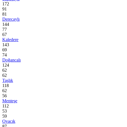
172
91
81
Dereçaylı
144
77
67
Kaledere
143
69
74
Doğancalı
124
62
62
Taşlık
118
62
56
Menteşe
112
53
59
Ovacık
87