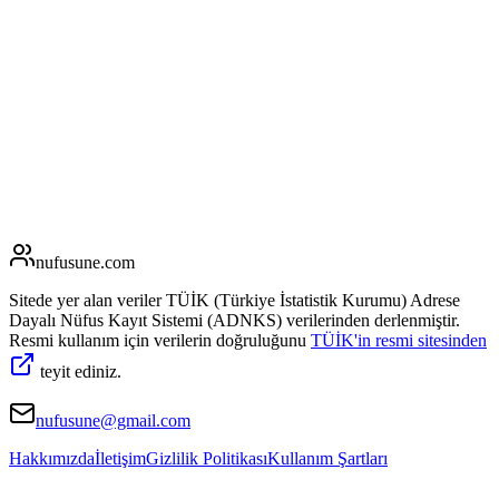
nufusune
.com
Sitede yer alan veriler TÜİK (Türkiye İstatistik Kurumu) Adrese
Dayalı Nüfus Kayıt Sistemi (ADNKS) verilerinden derlenmiştir.
Resmi kullanım için verilerin doğruluğunu
TÜİK'in resmi sitesinden
teyit ediniz.
nufusune@gmail.com
Hakkımızda
İletişim
Gizlilik Politikası
Kullanım Şartları