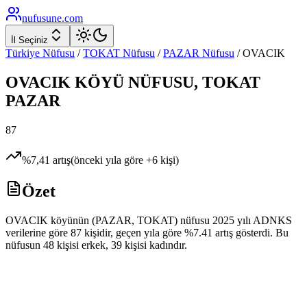
nufusune
.com
İl Seçiniz
Türkiye Nüfusu
/
TOKAT
Nüfusu
/
PAZAR
Nüfusu
/
OVACIK
OVACIK
KÖYÜ NÜFUSU,
TOKAT
PAZAR
87
%
7,41
artış
(önceki yıla göre
+
6
kişi)
Özet
OVACIK köyünün (PAZAR, TOKAT) nüfusu 2025 yılı ADNKS
verilerine göre 87 kişidir, geçen yıla göre %7.41 artış gösterdi. Bu
nüfusun 48 kişisi erkek, 39 kişisi kadındır.