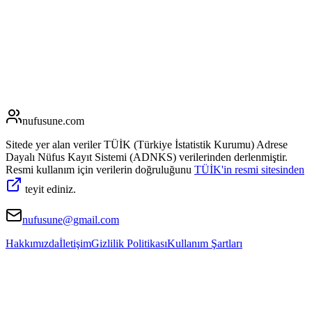
nufusune
.com
Sitede yer alan veriler TÜİK (Türkiye İstatistik Kurumu) Adrese
Dayalı Nüfus Kayıt Sistemi (ADNKS) verilerinden derlenmiştir.
Resmi kullanım için verilerin doğruluğunu
TÜİK'in resmi sitesinden
teyit ediniz.
nufusune@gmail.com
Hakkımızda
İletişim
Gizlilik Politikası
Kullanım Şartları