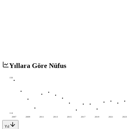
Yıllara Göre Nüfus
150
114
2007
2009
2011
2013
2015
2017
2019
2021
2023
Yıl