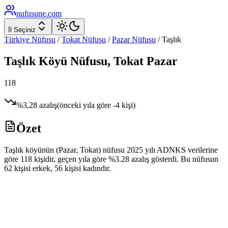
nufusune
.com
İl Seçiniz
Türkiye Nüfusu
/
Tokat
Nüfusu
/
Pazar
Nüfusu
/
Taşlık
Taşlık
Köyü Nüfusu,
Tokat
Pazar
118
%
3,28
azalış
(önceki yıla göre
-4
kişi)
Özet
Taşlık köyünün (Pazar, Tokat) nüfusu 2025 yılı ADNKS verilerine
göre 118 kişidir, geçen yıla göre %3.28 azalış gösterdi. Bu nüfusun
62 kişisi erkek, 56 kişisi kadındır.