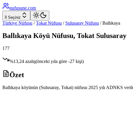
nufusune
.com
İl Seçiniz
Türkiye Nüfusu
/
Tokat
Nüfusu
/
Sulusaray
Nüfusu
/
Ballıkaya
Ballıkaya
Köyü Nüfusu,
Tokat
Sulusaray
177
%
13,24
azalış
(önceki yıla göre
-27
kişi)
Özet
Ballıkaya köyünün (Sulusaray, Tokat) nüfusu 2025 yılı ADNKS verilerin