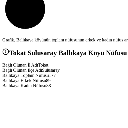
Grafik,
Ballıkaya
köyünün toplam nüfusunun erkek ve kadın nüfus aras
Tokat
Sulusaray
Ballıkaya
Köyü Nüfusu v
Bağlı Olunan İl Adı
Tokat
Bağlı Olunan İlçe Adı
Sulusaray
Ballıkaya Toplam Nüfusu
177
Ballıkaya Erkek Nüfusu
89
Ballıkaya Kadın Nüfusu
88