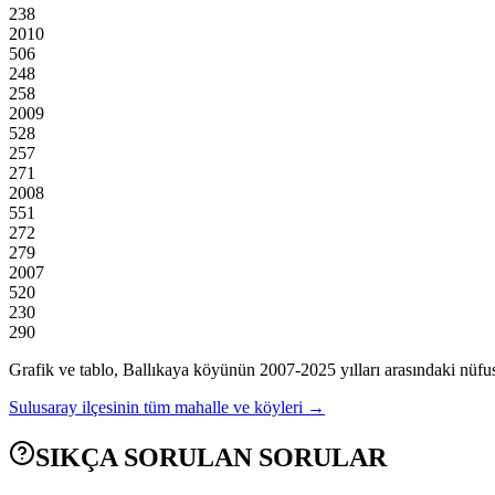
238
2010
506
248
258
2009
528
257
271
2008
551
272
279
2007
520
230
290
Grafik ve tablo,
Ballıkaya
köyünün
2007
-
2025
yılları arasındaki nüfus
Sulusaray
ilçesinin tüm mahalle ve köyleri →
SIKÇA SORULAN SORULAR