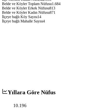
Belde ve Köyler Toplam Nüfusu
1.684
Belde ve Köyler Erkek Nüfusu
813
Belde ve Köyler Kadın Nüfusu
871
İlçeye bağlı Köy Sayısı
14
İlçeye bağlı Mahalle Sayısı
4
Yıllara Göre Nüfus
10.196