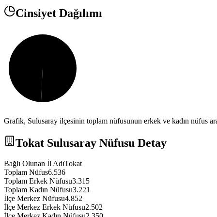
Cinsiyet Dağılımı
Grafik,
Sulusaray
ilçesinin toplam nüfusunun erkek ve kadın nüfus aras
Tokat
Sulusaray
Nüfusu Detay
Bağlı Olunan İl Adı
Tokat
Toplam Nüfus
6.536
Toplam Erkek Nüfusu
3.315
Toplam Kadın Nüfusu
3.221
İlçe Merkez Nüfusu
4.852
İlçe Merkez Erkek Nüfusu
2.502
İlçe Merkez Kadın Nüfusu
2.350