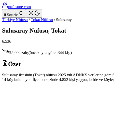
nufusune
.com
İl Seçiniz
Türkiye Nüfusu
/
Tokat
Nüfusu
/
Sulusaray
Sulusaray
Nüfusu,
Tokat
6.536
%
5,00
azalış
(önceki yıla göre
-344
kişi)
Özet
Sulusaray ilçesinin (Tokat) nüfusu 2025 yılı ADNKS verilerine göre 6.5
14 köy bulunuyor. İlçe merkezinde 4.852 kişi yaşıyor, belde ve köylerd