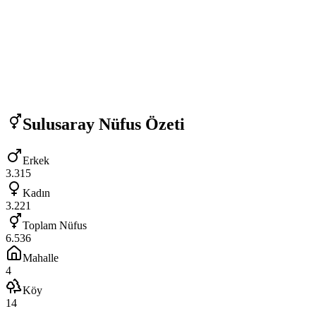
Sulusaray
Nüfus Özeti
Erkek
3.315
Kadın
3.221
Toplam Nüfus
6.536
Mahalle
4
Köy
14