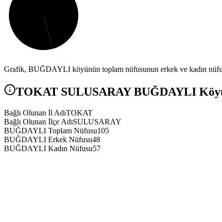
Grafik,
BUĞDAYLI
köyünün toplam nüfusunun erkek ve kadın nüfus 
TOKAT
SULUSARAY
BUĞDAYLI
Köyü
Bağlı Olunan İl Adı
TOKAT
Bağlı Olunan İlçe Adı
SULUSARAY
BUĞDAYLI Toplam Nüfusu
105
BUĞDAYLI Erkek Nüfusu
48
BUĞDAYLI Kadın Nüfusu
57