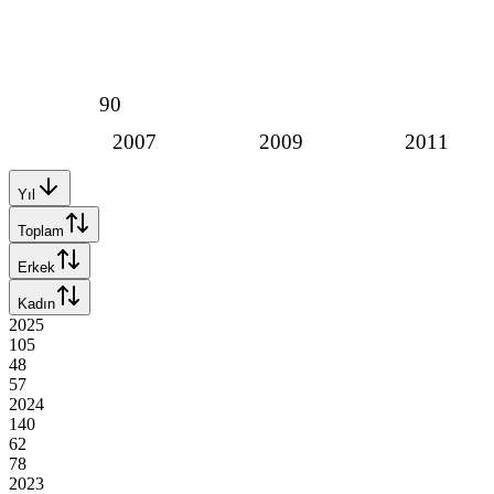
90
2007
2009
2011
Yıl
Toplam
Erkek
Kadın
2025
105
48
57
2024
140
62
78
2023