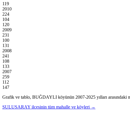
119
2010
224
104
120
2009
231
100
131
2008
241
108
133
2007
259
112
147
Grafik ve tablo,
BUĞDAYLI
köyünün
2007
-
2025
yılları arasındaki 
SULUSARAY
ilçesinin tüm mahalle ve köyleri →