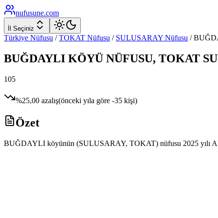
nufusune
.com
İl Seçiniz
Türkiye Nüfusu
/
TOKAT
Nüfusu
/
SULUSARAY
Nüfusu
/
BUĞD
BUĞDAYLI
KÖYÜ NÜFUSU,
TOKAT
S
105
%
25,00
azalış
(önceki yıla göre
-35
kişi)
Özet
BUĞDAYLI köyünün (SULUSARAY, TOKAT) nüfusu 2025 yılı ADNKS veril