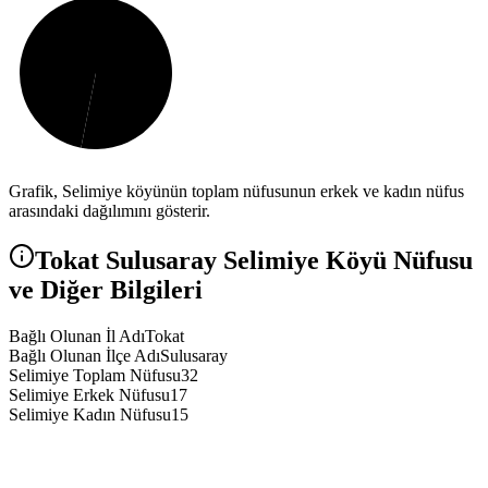
Grafik,
Selimiye
köyünün toplam nüfusunun erkek ve kadın nüfus
arasındaki dağılımını gösterir.
Tokat
Sulusaray
Selimiye
Köyü Nüfusu
ve Diğer Bilgileri
Bağlı Olunan İl Adı
Tokat
Bağlı Olunan İlçe Adı
Sulusaray
Selimiye Toplam Nüfusu
32
Selimiye Erkek Nüfusu
17
Selimiye Kadın Nüfusu
15