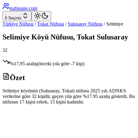
nufusune
.com
İl Seçiniz
Türkiye Nüfusu
/
Tokat
Nüfusu
/
Sulusaray
Nüfusu
/
Selimiye
Selimiye
Köyü Nüfusu,
Tokat
Sulusaray
32
%
17,95
azalış
(önceki yıla göre
-7
kişi)
Özet
Selimiye köyünün (Sulusaray, Tokat) nüfusu 2025 yılı ADNKS
verilerine göre 32 kişidir, geçen yıla göre %17.95 azalış gösterdi. Bu
nüfusun 17 kişisi erkek, 15 kişisi kadındır.