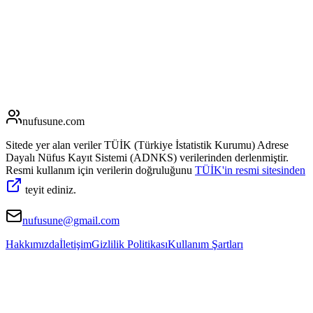
nufusune
.com
Sitede yer alan veriler TÜİK (Türkiye İstatistik Kurumu) Adrese
Dayalı Nüfus Kayıt Sistemi (ADNKS) verilerinden derlenmiştir.
Resmi kullanım için verilerin doğruluğunu
TÜİK'in resmi sitesinden
teyit ediniz.
nufusune@gmail.com
Hakkımızda
İletişim
Gizlilik Politikası
Kullanım Şartları