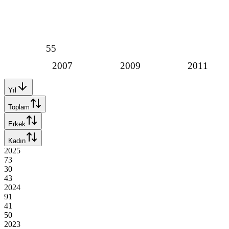
55
2007
2009
2011
Yıl
Toplam
Erkek
Kadın
2025
73
30
43
2024
91
41
50
2023