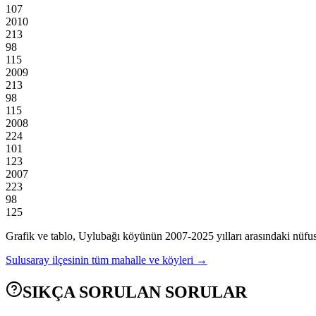
107
2010
213
98
115
2009
213
98
115
2008
224
101
123
2007
223
98
125
Grafik ve tablo,
Uylubağı
köyünün
2007
-
2025
yılları arasındaki nüfus
Sulusaray
ilçesinin tüm mahalle ve köyleri →
SIKÇA SORULAN SORULAR