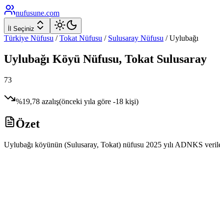
nufusune
.com
İl Seçiniz
Türkiye Nüfusu
/
Tokat
Nüfusu
/
Sulusaray
Nüfusu
/
Uylubağı
Uylubağı
Köyü Nüfusu,
Tokat
Sulusaray
73
%
19,78
azalış
(önceki yıla göre
-18
kişi)
Özet
Uylubağı köyünün (Sulusaray, Tokat) nüfusu 2025 yılı ADNKS verilerine