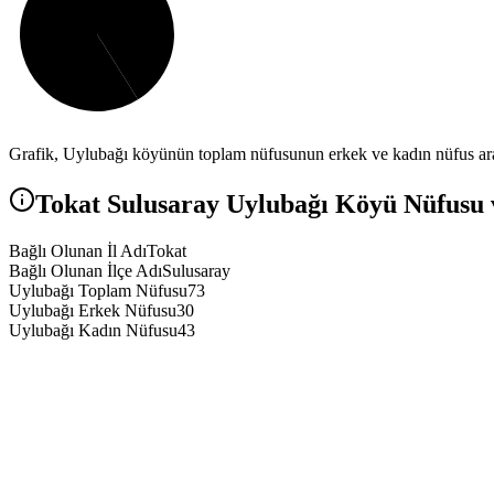
Grafik,
Uylubağı
köyünün toplam nüfusunun erkek ve kadın nüfus aras
Tokat
Sulusaray
Uylubağı
Köyü Nüfusu v
Bağlı Olunan İl Adı
Tokat
Bağlı Olunan İlçe Adı
Sulusaray
Uylubağı Toplam Nüfusu
73
Uylubağı Erkek Nüfusu
30
Uylubağı Kadın Nüfusu
43