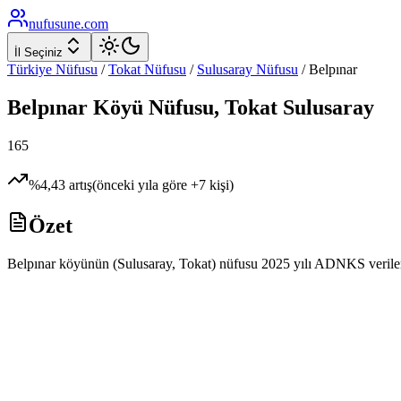
nufusune
.com
İl Seçiniz
Türkiye Nüfusu
/
Tokat
Nüfusu
/
Sulusaray
Nüfusu
/
Belpınar
Belpınar
Köyü Nüfusu,
Tokat
Sulusaray
165
%
4,43
artış
(önceki yıla göre
+
7
kişi)
Özet
Belpınar köyünün (Sulusaray, Tokat) nüfusu 2025 yılı ADNKS verilerine