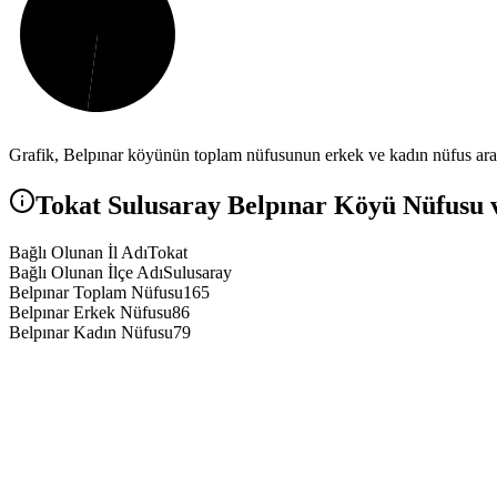
Grafik,
Belpınar
köyünün toplam nüfusunun erkek ve kadın nüfus arası
Tokat
Sulusaray
Belpınar
Köyü Nüfusu ve
Bağlı Olunan İl Adı
Tokat
Bağlı Olunan İlçe Adı
Sulusaray
Belpınar Toplam Nüfusu
165
Belpınar Erkek Nüfusu
86
Belpınar Kadın Nüfusu
79