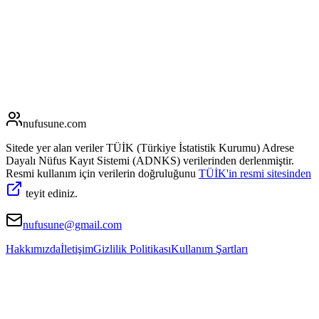
nufusune
.com
Sitede yer alan veriler TÜİK (Türkiye İstatistik Kurumu) Adrese
Dayalı Nüfus Kayıt Sistemi (ADNKS) verilerinden derlenmiştir.
Resmi kullanım için verilerin doğruluğunu
TÜİK'in resmi sitesinden
teyit ediniz.
nufusune@gmail.com
Hakkımızda
İletişim
Gizlilik Politikası
Kullanım Şartları