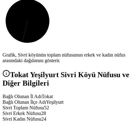
Grafik,
Sivri
köyünün toplam nüfusunun erkek ve kadın nüfus
arasındaki dağılımını gösterir.
Tokat
Yeşilyurt
Sivri
Köyü Nüfusu ve
Diğer Bilgileri
Bağlı Olunan İl Adı
Tokat
Bağlı Olunan İlçe Adı
Yeşilyurt
Sivri Toplam Nüfusu
52
Sivri Erkek Nüfusu
28
Sivri Kadın Nüfusu
24