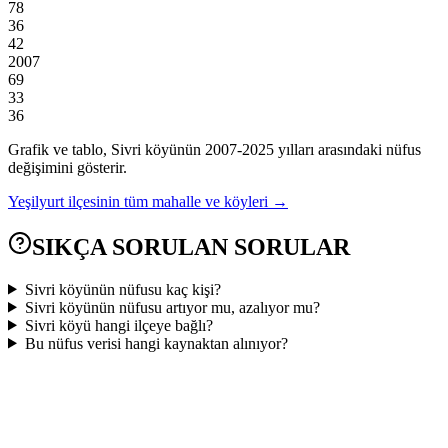
78
36
42
2007
69
33
36
Grafik ve tablo,
Sivri
köyünün
2007
-
2025
yılları arasındaki nüfus
değişimini gösterir.
Yeşilyurt
ilçesinin tüm mahalle ve köyleri →
SIKÇA SORULAN SORULAR
Sivri köyünün nüfusu kaç kişi?
Sivri köyünün nüfusu artıyor mu, azalıyor mu?
Sivri köyü hangi ilçeye bağlı?
Bu nüfus verisi hangi kaynaktan alınıyor?