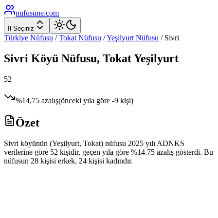
nufusune
.com
İl Seçiniz
Türkiye Nüfusu
/
Tokat
Nüfusu
/
Yeşilyurt
Nüfusu
/
Sivri
Sivri
Köyü Nüfusu,
Tokat
Yeşilyurt
52
%
14,75
azalış
(önceki yıla göre
-9
kişi)
Özet
Sivri köyünün (Yeşilyurt, Tokat) nüfusu 2025 yılı ADNKS
verilerine göre 52 kişidir, geçen yıla göre %14.75 azalış gösterdi. Bu
nüfusun 28 kişisi erkek, 24 kişisi kadındır.