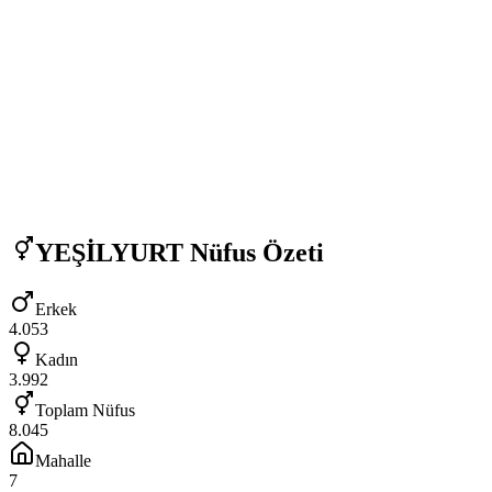
YEŞİLYURT
Nüfus Özeti
Erkek
4.053
Kadın
3.992
Toplam Nüfus
8.045
Mahalle
7