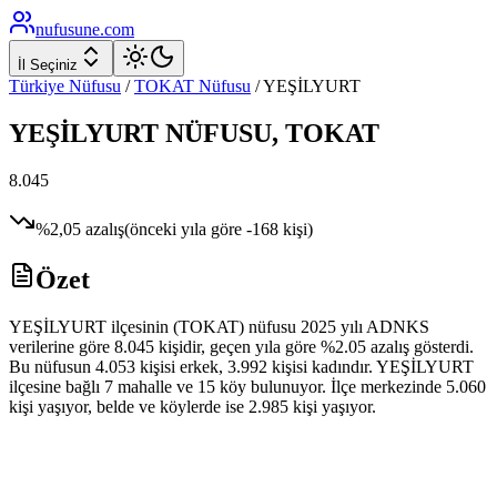
nufusune
.com
İl Seçiniz
Türkiye Nüfusu
/
TOKAT
Nüfusu
/
YEŞİLYURT
YEŞİLYURT
NÜFUSU,
TOKAT
8.045
%
2,05
azalış
(önceki yıla göre
-168
kişi)
Özet
YEŞİLYURT ilçesinin (TOKAT) nüfusu 2025 yılı ADNKS
verilerine göre 8.045 kişidir, geçen yıla göre %2.05 azalış gösterdi.
Bu nüfusun 4.053 kişisi erkek, 3.992 kişisi kadındır. YEŞİLYURT
ilçesine bağlı 7 mahalle ve 15 köy bulunuyor. İlçe merkezinde 5.060
kişi yaşıyor, belde ve köylerde ise 2.985 kişi yaşıyor.