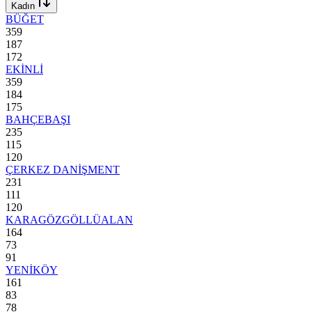
Kadın
BÜĞET
359
187
172
EKİNLİ
359
184
175
BAHÇEBAŞI
235
115
120
ÇERKEZ DANİŞMENT
231
111
120
KARAGÖZGÖLLÜALAN
164
73
91
YENİKÖY
161
83
78