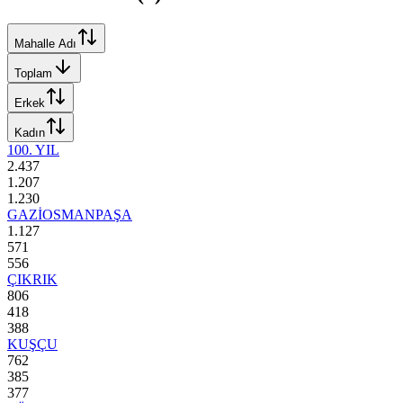
Mahalle Adı
Toplam
Erkek
Kadın
100. YIL
2.437
1.207
1.230
GAZİOSMANPAŞA
1.127
571
556
ÇIKRIK
806
418
388
KUŞÇU
762
385
377