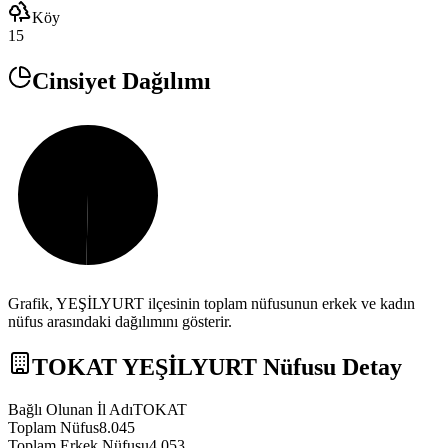
Köy
15
Cinsiyet Dağılımı
Grafik,
YEŞİLYURT
ilçesinin toplam nüfusunun erkek ve kadın
nüfus arasındaki dağılımını gösterir.
TOKAT
YEŞİLYURT
Nüfusu Detay
Bağlı Olunan İl Adı
TOKAT
Toplam Nüfus
8.045
Toplam Erkek Nüfusu
4.053