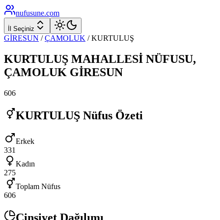
nufusune
.com
İl Seçiniz
GİRESUN
/
ÇAMOLUK
/
KURTULUŞ
KURTULUŞ
MAHALLESİ NÜFUSU,
ÇAMOLUK
GİRESUN
606
KURTULUŞ
Nüfus Özeti
Erkek
331
Kadın
275
Toplam Nüfus
606
Cinsiyet Dağılımı