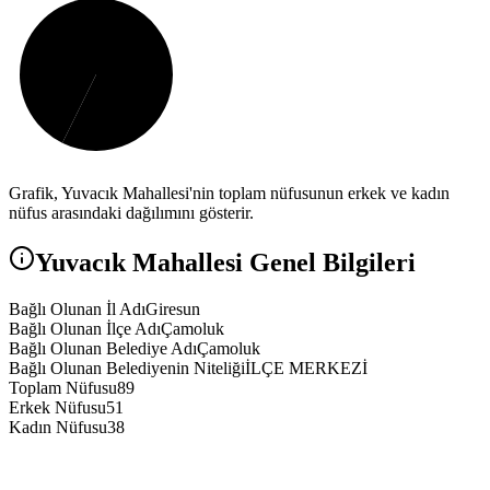
Grafik,
Yuvacık
Mahallesi'nin toplam nüfusunun erkek ve kadın
nüfus arasındaki dağılımını gösterir.
Yuvacık
Mahallesi Genel Bilgileri
Bağlı Olunan İl Adı
Giresun
Bağlı Olunan İlçe Adı
Çamoluk
Bağlı Olunan Belediye Adı
Çamoluk
Bağlı Olunan Belediyenin Niteliği
İLÇE MERKEZİ
Toplam Nüfusu
89
Erkek Nüfusu
51
Kadın Nüfusu
38