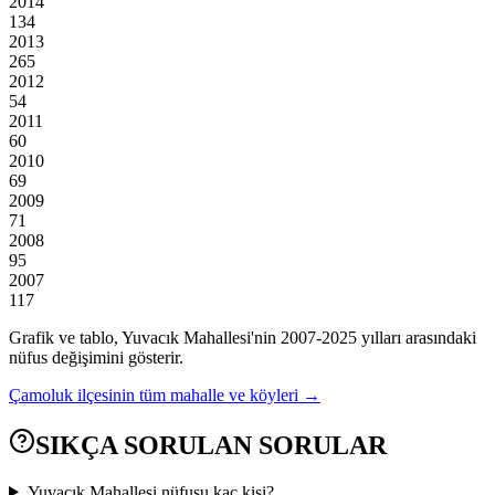
2014
134
2013
265
2012
54
2011
60
2010
69
2009
71
2008
95
2007
117
Grafik ve tablo,
Yuvacık
Mahallesi'nin
2007
-
2025
yılları arasındaki
nüfus değişimini gösterir.
Çamoluk
ilçesinin tüm mahalle ve köyleri →
SIKÇA SORULAN SORULAR
Yuvacık Mahallesi nüfusu kaç kişi?