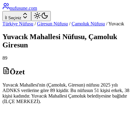
nufusune
.com
İl Seçiniz
Türkiye Nüfusu
/
Giresun
Nüfusu
/
Çamoluk
Nüfusu
/
Yuvacık
Yuvacık
Mahallesi Nüfusu,
Çamoluk
Giresun
89
Özet
Yuvacık Mahallesi'nin (Çamoluk, Giresun) nüfusu 2025 yılı
ADNKS verilerine göre 89 kişidir. Bu nüfusun 51 kişisi erkek, 38
kişisi kadındır. Yuvacık Mahallesi Çamoluk belediyesine bağlıdır
(İLÇE MERKEZİ).