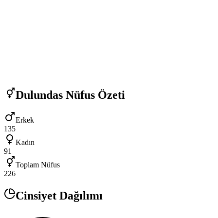
Dulundas
Nüfus Özeti
Erkek
135
Kadın
91
Toplam Nüfus
226
Cinsiyet Dağılımı