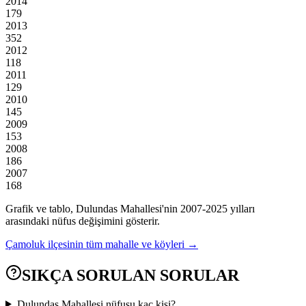
2014
179
2013
352
2012
118
2011
129
2010
145
2009
153
2008
186
2007
168
Grafik ve tablo,
Dulundas
Mahallesi'nin
2007
-
2025
yılları
arasındaki nüfus değişimini gösterir.
Çamoluk
ilçesinin tüm mahalle ve köyleri →
SIKÇA SORULAN SORULAR
Dulundas Mahallesi nüfusu kaç kişi?