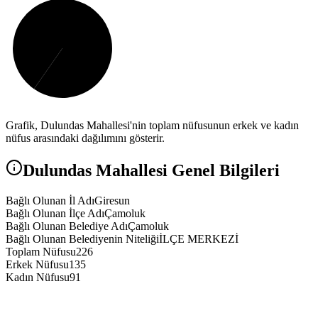
Grafik,
Dulundas
Mahallesi'nin toplam nüfusunun erkek ve kadın
nüfus arasındaki dağılımını gösterir.
Dulundas
Mahallesi Genel Bilgileri
Bağlı Olunan İl Adı
Giresun
Bağlı Olunan İlçe Adı
Çamoluk
Bağlı Olunan Belediye Adı
Çamoluk
Bağlı Olunan Belediyenin Niteliği
İLÇE MERKEZİ
Toplam Nüfusu
226
Erkek Nüfusu
135
Kadın Nüfusu
91