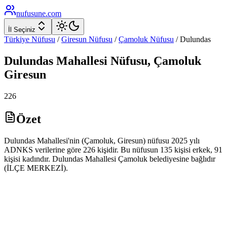
nufusune
.com
İl Seçiniz
Türkiye Nüfusu
/
Giresun
Nüfusu
/
Çamoluk
Nüfusu
/
Dulundas
Dulundas
Mahallesi Nüfusu,
Çamoluk
Giresun
226
Özet
Dulundas Mahallesi'nin (Çamoluk, Giresun) nüfusu 2025 yılı
ADNKS verilerine göre 226 kişidir. Bu nüfusun 135 kişisi erkek, 91
kişisi kadındır. Dulundas Mahallesi Çamoluk belediyesine bağlıdır
(İLÇE MERKEZİ).