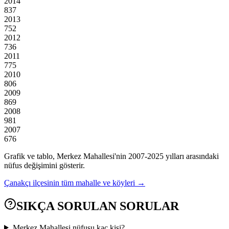
2014
837
2013
752
2012
736
2011
775
2010
806
2009
869
2008
981
2007
676
Grafik ve tablo,
Merkez
Mahallesi'nin
2007
-
2025
yılları arasındaki
nüfus değişimini gösterir.
Çanakçı
ilçesinin tüm mahalle ve köyleri →
SIKÇA SORULAN SORULAR
Merkez Mahallesi nüfusu kaç kişi?