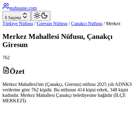
nufusune
.com
İl Seçiniz
Türkiye Nüfusu
/
Giresun
Nüfusu
/
Çanakçı
Nüfusu
/
Merkez
Merkez
Mahallesi Nüfusu,
Çanakçı
Giresun
762
Özet
Merkez Mahallesi'nin (Çanakçı, Giresun) nüfusu 2025 yılı ADNKS
verilerine göre 762 kişidir. Bu nüfusun 414 kişisi erkek, 348 kişisi
kadındır. Merkez Mahallesi Çanakçı belediyesine bağlıdır (İLÇE
MERKEZİ).