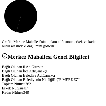
Grafik,
Merkez
Mahallesi'nin toplam nüfusunun erkek ve kadın
nüfus arasındaki dağılımını gösterir.
Merkez
Mahallesi Genel Bilgileri
Bağlı Olunan İl Adı
Giresun
Bağlı Olunan İlçe Adı
Çanakçı
Bağlı Olunan Belediye Adı
Çanakçı
Bağlı Olunan Belediyenin Niteliği
İLÇE MERKEZİ
Toplam Nüfusu
762
Erkek Nüfusu
414
Kadın Nüfusu
348