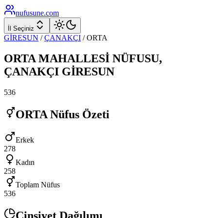
nufusune
.com
İl Seçiniz
GİRESUN
/
ÇANAKÇI
/
ORTA
ORTA
MAHALLESİ NÜFUSU,
ÇANAKÇI
GİRESUN
536
ORTA
Nüfus Özeti
Erkek
278
Kadın
258
Toplam Nüfus
536
Cinsiyet Dağılımı