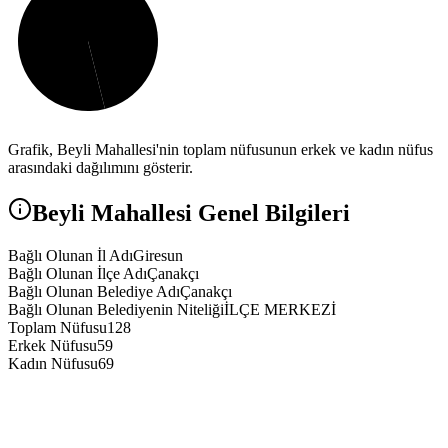
Grafik,
Beyli
Mahallesi'nin toplam nüfusunun erkek ve kadın nüfus
arasındaki dağılımını gösterir.
Beyli
Mahallesi Genel Bilgileri
Bağlı Olunan İl Adı
Giresun
Bağlı Olunan İlçe Adı
Çanakçı
Bağlı Olunan Belediye Adı
Çanakçı
Bağlı Olunan Belediyenin Niteliği
İLÇE MERKEZİ
Toplam Nüfusu
128
Erkek Nüfusu
59
Kadın Nüfusu
69