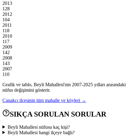
2013
128
2012
104
2011
118
2010
117
2009
142
2008
143
2007
110
Grafik ve tablo,
Beyli
Mahallesi'nin
2007
-
2025
yılları arasındaki
nüfus değişimini gösterir.
Çanakçı
ilçesinin tüm mahalle ve köyleri →
SIKÇA SORULAN SORULAR
Beyli Mahallesi nüfusu kaç kişi?
Beyli Mahallesi hangi ilçeye bağlı?