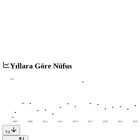
Yıllara Göre Nüfus
231
93
2007
2009
2011
2013
2015
2017
2019
2021
2023
Yıl