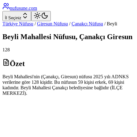
nufusune
.com
İl Seçiniz
Türkiye Nüfusu
/
Giresun
Nüfusu
/
Çanakçı
Nüfusu
/
Beyli
Beyli
Mahallesi Nüfusu,
Çanakçı
Giresun
128
Özet
Beyli Mahallesi'nin (Çanakçı, Giresun) nüfusu 2025 yılı ADNKS
verilerine göre 128 kişidir. Bu nüfusun 59 kişisi erkek, 69 kişisi
kadındır. Beyli Mahallesi Çanakçı belediyesine bağlıdır (İLÇE
MERKEZİ).