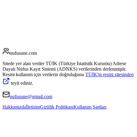
nufusune
.com
Sitede yer alan veriler TÜİK (Türkiye İstatistik Kurumu) Adrese
Dayalı Nüfus Kayıt Sistemi (ADNKS) verilerinden derlenmiştir.
Resmi kullanım için verilerin doğruluğunu
TÜİK'in resmi sitesinden
teyit ediniz.
nufusune@gmail.com
Hakkımızda
İletişim
Gizlilik Politikası
Kullanım Şartları