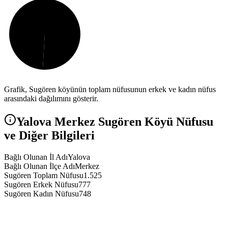
Grafik,
Sugören
köyünün toplam nüfusunun erkek ve kadın nüfus
arasındaki dağılımını gösterir.
Yalova
Merkez
Sugören
Köyü Nüfusu
ve Diğer Bilgileri
Bağlı Olunan İl Adı
Yalova
Bağlı Olunan İlçe Adı
Merkez
Sugören Toplam Nüfusu
1.525
Sugören Erkek Nüfusu
777
Sugören Kadın Nüfusu
748