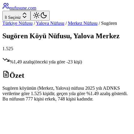
nufusune
.com
İl Seçiniz
Türkiye Nüfusu
/
Yalova
Nüfusu
/
Merkez
Nüfusu
/
Sugören
Sugören
Köyü Nüfusu,
Yalova
Merkez
1.525
%
1,49
azalış
(önceki yıla göre
-23
kişi)
Özet
Sugören köyünün (Merkez, Yalova) nüfusu 2025 yılı ADNKS
verilerine göre 1.525 kişidir, geçen yıla göre %1.49 azalış gösterdi.
Bu nüfusun 777 kişisi erkek, 748 kişisi kadındır.