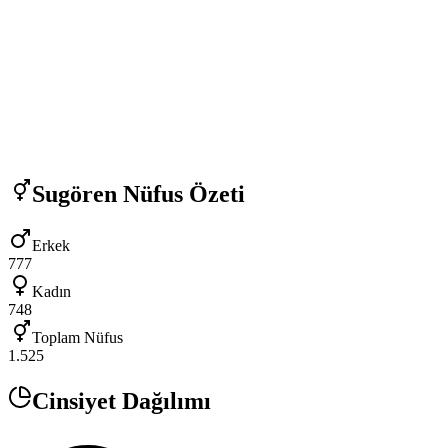
Sugören
Nüfus Özeti
Erkek
777
Kadın
748
Toplam Nüfus
1.525
Cinsiyet Dağılımı