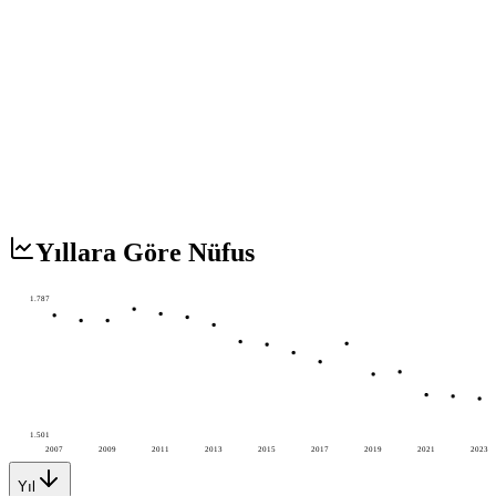
Yıllara Göre Nüfus
1.787
1.501
2007
2009
2011
2013
2015
2017
2019
2021
2023
Yıl