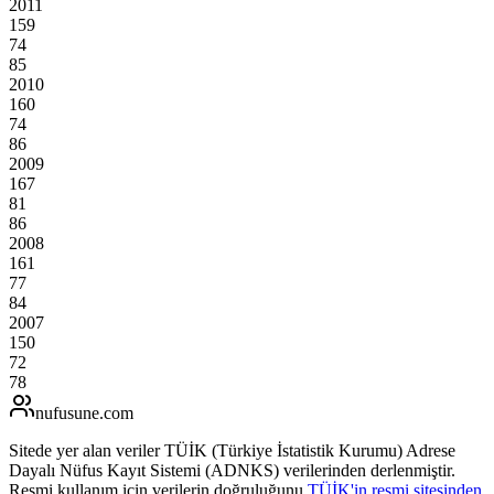
2011
159
74
85
2010
160
74
86
2009
167
81
86
2008
161
77
84
2007
150
72
78
nufusune
.com
Sitede yer alan veriler TÜİK (Türkiye İstatistik Kurumu) Adrese
Dayalı Nüfus Kayıt Sistemi (ADNKS) verilerinden derlenmiştir.
Resmi kullanım için verilerin doğruluğunu
TÜİK'in resmi sitesinden