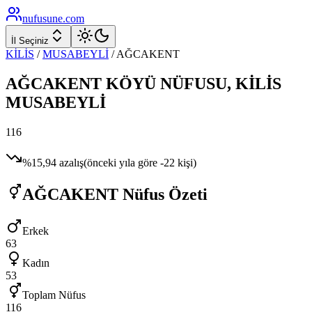
nufusune
.com
İl Seçiniz
KİLİS
/
MUSABEYLİ
/
AĞCAKENT
AĞCAKENT
KÖYÜ NÜFUSU,
KİLİS
MUSABEYLİ
116
%
15,94
azalış
(önceki yıla göre
-22
kişi)
AĞCAKENT
Nüfus Özeti
Erkek
63
Kadın
53
Toplam Nüfus
116