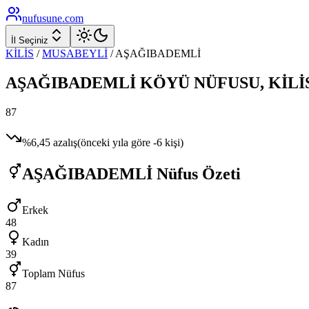
nufusune
.com
İl Seçiniz
KİLİS
/
MUSABEYLİ
/
AŞAĞIBADEMLİ
AŞAĞIBADEMLİ
KÖYÜ NÜFUSU,
KİLİ
87
%
6,45
azalış
(önceki yıla göre
-6
kişi)
AŞAĞIBADEMLİ
Nüfus Özeti
Erkek
48
Kadın
39
Toplam Nüfus
87