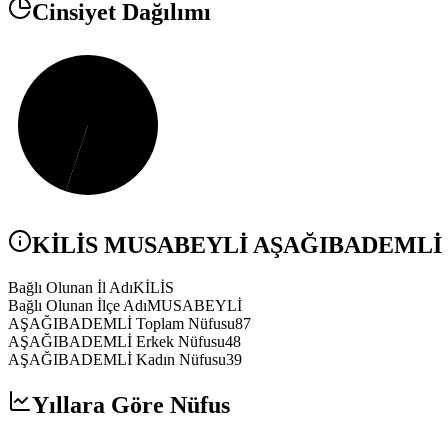
Cinsiyet Dağılımı
KİLİS
MUSABEYLİ
AŞAĞIBADEMLİ
Bağlı Olunan İl Adı
KİLİS
Bağlı Olunan İlçe Adı
MUSABEYLİ
AŞAĞIBADEMLİ Toplam Nüfusu
87
AŞAĞIBADEMLİ Erkek Nüfusu
48
AŞAĞIBADEMLİ Kadın Nüfusu
39
Yıllara Göre Nüfus