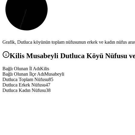
Grafik,
Dutluca
köyünün toplam nüfusunun erkek ve kadın nüfus arasın
Kilis
Musabeyli
Dutluca
Köyü Nüfusu ve 
Bağlı Olunan İl Adı
Kilis
Bağlı Olunan İlçe Adı
Musabeyli
Dutluca Toplam Nüfusu
85
Dutluca Erkek Nüfusu
47
Dutluca Kadın Nüfusu
38