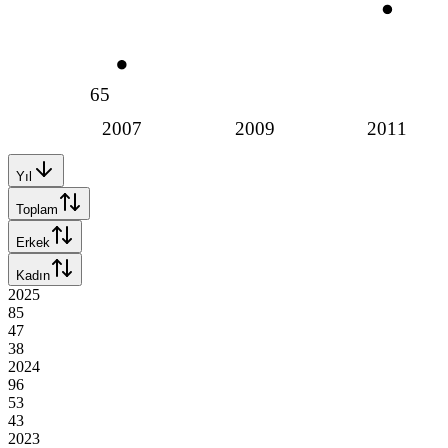
65
2007
2009
2011
Yıl
Toplam
Erkek
Kadın
2025
85
47
38
2024
96
53
43
2023