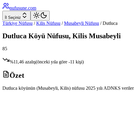
nufusune
.com
İl Seçiniz
Türkiye Nüfusu
/
Kilis
Nüfusu
/
Musabeyli
Nüfusu
/
Dutluca
Dutluca
Köyü Nüfusu,
Kilis
Musabeyli
85
%
11,46
azalış
(önceki yıla göre
-11
kişi)
Özet
Dutluca köyünün (Musabeyli, Kilis) nüfusu 2025 yılı ADNKS verilerine 