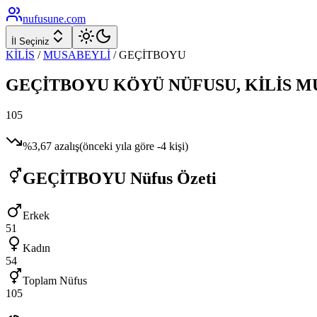
nufusune
.com
İl Seçiniz
KİLİS
/
MUSABEYLİ
/
GEÇİTBOYU
GEÇİTBOYU
KÖYÜ NÜFUSU,
KİLİS
M
105
%
3,67
azalış
(önceki yıla göre
-4
kişi)
GEÇİTBOYU
Nüfus Özeti
Erkek
51
Kadın
54
Toplam Nüfus
105