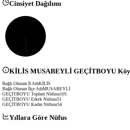
Cinsiyet Dağılımı
KİLİS
MUSABEYLİ
GEÇİTBOYU
Köyü
Bağlı Olunan İl Adı
KİLİS
Bağlı Olunan İlçe Adı
MUSABEYLİ
GEÇİTBOYU Toplam Nüfusu
105
GEÇİTBOYU Erkek Nüfusu
51
GEÇİTBOYU Kadın Nüfusu
54
Yıllara Göre Nüfus