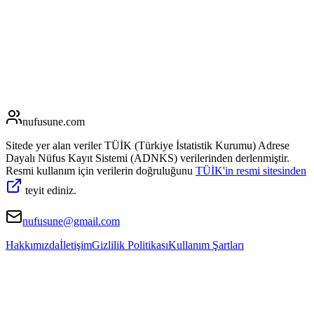
nufusune
.com
Sitede yer alan veriler TÜİK (Türkiye İstatistik Kurumu) Adrese
Dayalı Nüfus Kayıt Sistemi (ADNKS) verilerinden derlenmiştir.
Resmi kullanım için verilerin doğruluğunu
TÜİK'in resmi sitesinden
teyit ediniz.
nufusune@gmail.com
Hakkımızda
İletişim
Gizlilik Politikası
Kullanım Şartları