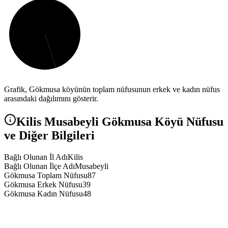
Grafik,
Gökmusa
köyünün toplam nüfusunun erkek ve kadın nüfus
arasındaki dağılımını gösterir.
Kilis
Musabeyli
Gökmusa
Köyü Nüfusu
ve Diğer Bilgileri
Bağlı Olunan İl Adı
Kilis
Bağlı Olunan İlçe Adı
Musabeyli
Gökmusa Toplam Nüfusu
87
Gökmusa Erkek Nüfusu
39
Gökmusa Kadın Nüfusu
48