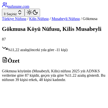
nufusune
.com
İl Seçiniz
Türkiye Nüfusu
/
Kilis
Nüfusu
/
Musabeyli
Nüfusu
/
Gökmusa
Gökmusa
Köyü Nüfusu,
Kilis
Musabeyli
87
%
11,22
azalış
(önceki yıla göre
-11
kişi)
Özet
Gökmusa köyünün (Musabeyli, Kilis) nüfusu 2025 yılı ADNKS
verilerine göre 87 kişidir, geçen yıla göre %11.22 azalış gösterdi. Bu
nüfusun 39 kişisi erkek, 48 kişisi kadındır.