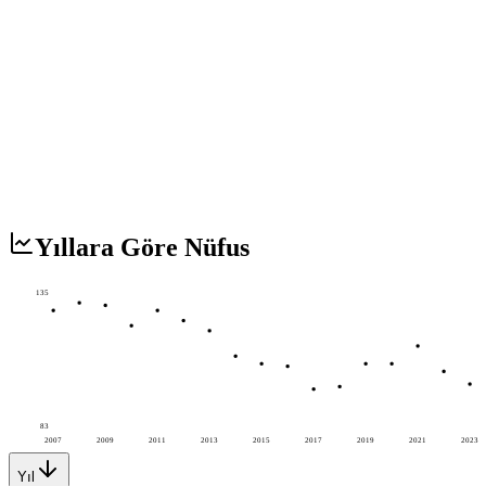
Yıllara Göre Nüfus
135
83
2007
2009
2011
2013
2015
2017
2019
2021
2023
Yıl