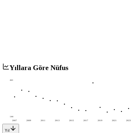
Yıllara Göre Nüfus
441
144
2007
2009
2011
2013
2015
2017
2019
2021
2023
Yıl