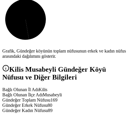
Grafik,
Gündeğer
köyünün toplam nüfusunun erkek ve kadın nüfus
arasındaki dağılımını gösterir.
Kilis
Musabeyli
Gündeğer
Köyü
Nüfusu ve Diğer Bilgileri
Bağlı Olunan İl Adı
Kilis
Bağlı Olunan İlçe Adı
Musabeyli
Gündeğer Toplam Nüfusu
169
Gündeğer Erkek Nüfusu
80
Gündeğer Kadın Nüfusu
89