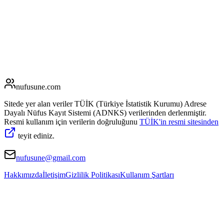
nufusune
.com
Sitede yer alan veriler TÜİK (Türkiye İstatistik Kurumu) Adrese
Dayalı Nüfus Kayıt Sistemi (ADNKS) verilerinden derlenmiştir.
Resmi kullanım için verilerin doğruluğunu
TÜİK'in resmi sitesinden
teyit ediniz.
nufusune@gmail.com
Hakkımızda
İletişim
Gizlilik Politikası
Kullanım Şartları