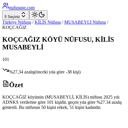
nufusune
.com
İl Seçiniz
Türkiye Nüfusu
/
KİLİS
Nüfusu
/
MUSABEYLİ
Nüfusu
/
KOÇCAĞIZ
KOÇCAĞIZ
KÖYÜ NÜFUSU,
KİLİS
MUSABEYLİ
101
%
27,34
azalış
(önceki yıla göre
-38
kişi)
Özet
KOÇCAĞIZ köyünün (MUSABEYLİ, KİLİS) nüfusu 2025 yılı
ADNKS verilerine göre 101 kişidir, geçen yıla göre %27.34 azalış
gösterdi. Bu nüfusun 50 kişisi erkek, 51 kişisi kadındır.