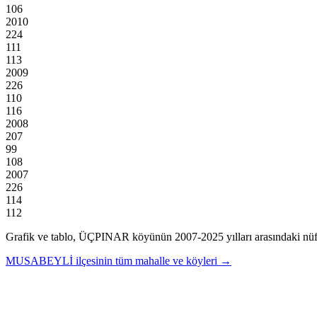
106
2010
224
111
113
2009
226
110
116
2008
207
99
108
2007
226
114
112
Grafik ve tablo,
ÜÇPINAR
köyünün
2007
-
2025
yılları arasındaki nüf
MUSABEYLİ
ilçesinin tüm mahalle ve köyleri →