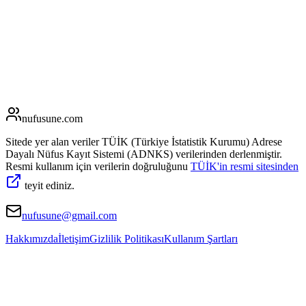
nufusune
.com
Sitede yer alan veriler TÜİK (Türkiye İstatistik Kurumu) Adrese
Dayalı Nüfus Kayıt Sistemi (ADNKS) verilerinden derlenmiştir.
Resmi kullanım için verilerin doğruluğunu
TÜİK'in resmi sitesinden
teyit ediniz.
nufusune@gmail.com
Hakkımızda
İletişim
Gizlilik Politikası
Kullanım Şartları