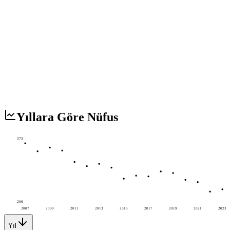
Yıllara Göre Nüfus
373
206
2007
2009
2011
2013
2015
2017
2019
2021
2023
Yıl