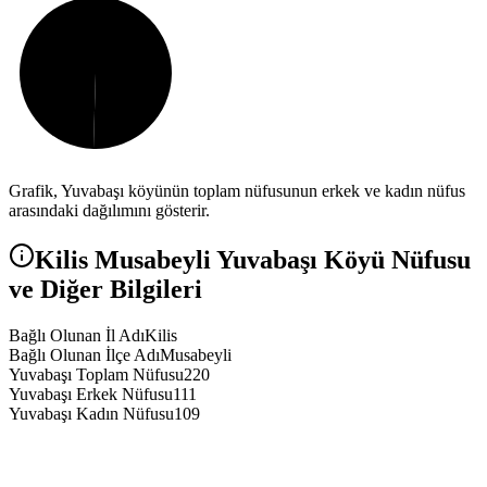
Grafik,
Yuvabaşı
köyünün toplam nüfusunun erkek ve kadın nüfus
arasındaki dağılımını gösterir.
Kilis
Musabeyli
Yuvabaşı
Köyü Nüfusu
ve Diğer Bilgileri
Bağlı Olunan İl Adı
Kilis
Bağlı Olunan İlçe Adı
Musabeyli
Yuvabaşı Toplam Nüfusu
220
Yuvabaşı Erkek Nüfusu
111
Yuvabaşı Kadın Nüfusu
109