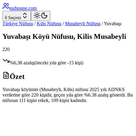
nufusune
.com
İl Seçiniz
Türkiye Nüfusu
/
Kilis
Nüfusu
/
Musabeyli
Nüfusu
/
Yuvabaşı
Yuvabaşı
Köyü Nüfusu,
Kilis
Musabeyli
220
%
6,38
azalış
(önceki yıla göre
-15
kişi)
Özet
Yuvabaşı köyünün (Musabeyli, Kilis) nüfusu 2025 yılı ADNKS
verilerine göre 220 kişidir, geçen yıla göre %6.38 azalış gösterdi. Bu
nüfusun 111 kişisi erkek, 109 kişisi kadındır.