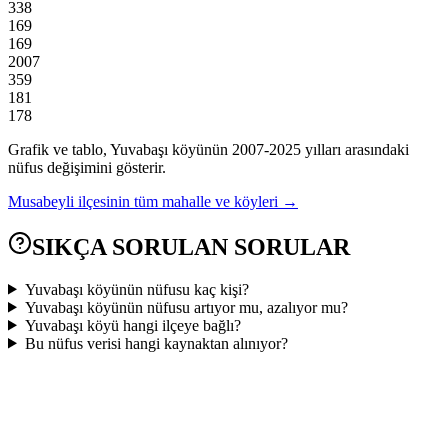
338
169
169
2007
359
181
178
Grafik ve tablo,
Yuvabaşı
köyünün
2007
-
2025
yılları arasındaki
nüfus değişimini gösterir.
Musabeyli
ilçesinin tüm mahalle ve köyleri →
SIKÇA SORULAN SORULAR
Yuvabaşı köyünün nüfusu kaç kişi?
Yuvabaşı köyünün nüfusu artıyor mu, azalıyor mu?
Yuvabaşı köyü hangi ilçeye bağlı?
Bu nüfus verisi hangi kaynaktan alınıyor?