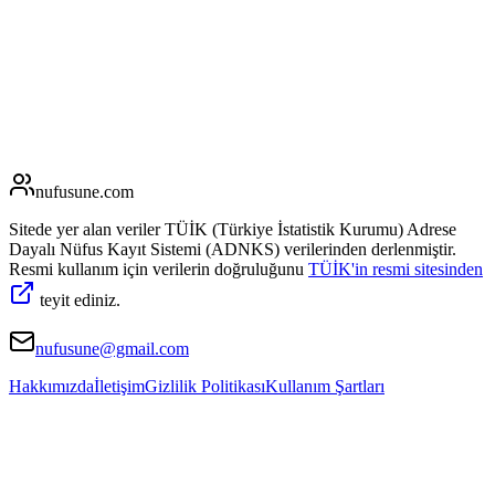
nufusune
.com
Sitede yer alan veriler TÜİK (Türkiye İstatistik Kurumu) Adrese
Dayalı Nüfus Kayıt Sistemi (ADNKS) verilerinden derlenmiştir.
Resmi kullanım için verilerin doğruluğunu
TÜİK'in resmi sitesinden
teyit ediniz.
nufusune@gmail.com
Hakkımızda
İletişim
Gizlilik Politikası
Kullanım Şartları