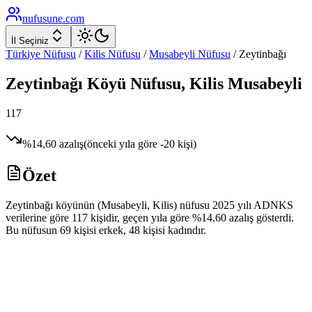
nufusune
.com
İl Seçiniz
Türkiye Nüfusu
/
Kilis
Nüfusu
/
Musabeyli
Nüfusu
/
Zeytinbağı
Zeytinbağı
Köyü Nüfusu,
Kilis
Musabeyli
117
%
14,60
azalış
(önceki yıla göre
-20
kişi)
Özet
Zeytinbağı köyünün (Musabeyli, Kilis) nüfusu 2025 yılı ADNKS
verilerine göre 117 kişidir, geçen yıla göre %14.60 azalış gösterdi.
Bu nüfusun 69 kişisi erkek, 48 kişisi kadındır.