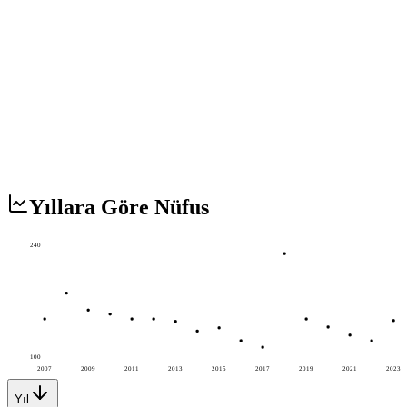
Yıllara Göre Nüfus
240
100
2007
2009
2011
2013
2015
2017
2019
2021
2023
Yıl