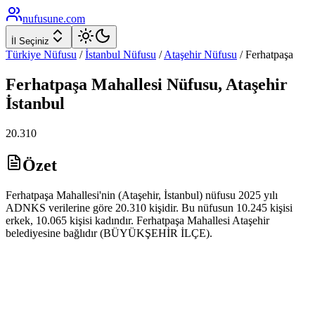
nufusune
.com
İl Seçiniz
Türkiye Nüfusu
/
İstanbul
Nüfusu
/
Ataşehir
Nüfusu
/
Ferhatpaşa
Ferhatpaşa
Mahallesi Nüfusu,
Ataşehir
İstanbul
20.310
Özet
Ferhatpaşa Mahallesi'nin (Ataşehir, İstanbul) nüfusu 2025 yılı
ADNKS verilerine göre 20.310 kişidir. Bu nüfusun 10.245 kişisi
erkek, 10.065 kişisi kadındır. Ferhatpaşa Mahallesi Ataşehir
belediyesine bağlıdır (BÜYÜKŞEHİR İLÇE).