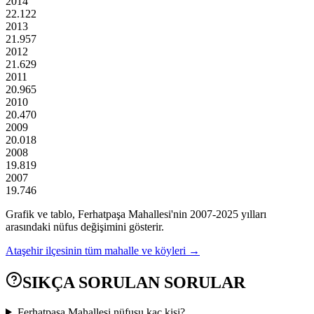
2014
22.122
2013
21.957
2012
21.629
2011
20.965
2010
20.470
2009
20.018
2008
19.819
2007
19.746
Grafik ve tablo,
Ferhatpaşa
Mahallesi'nin
2007
-
2025
yılları
arasındaki nüfus değişimini gösterir.
Ataşehir
ilçesinin tüm mahalle ve köyleri →
SIKÇA SORULAN SORULAR
Ferhatpaşa Mahallesi nüfusu kaç kişi?