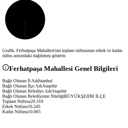
Grafik,
Ferhatpaşa
Mahallesi'nin toplam nüfusunun erkek ve kadın
nüfus arasındaki dağılımını gösterir.
Ferhatpaşa
Mahallesi Genel Bilgileri
Bağlı Olunan İl Adı
İstanbul
Bağlı Olunan İlçe Adı
Ataşehir
Bağlı Olunan Belediye Adı
Ataşehir
Bağlı Olunan Belediyenin Niteliği
BÜYÜKŞEHİR İLÇE
Toplam Nüfusu
20.310
Erkek Nüfusu
10.245
Kadın Nüfusu
10.065