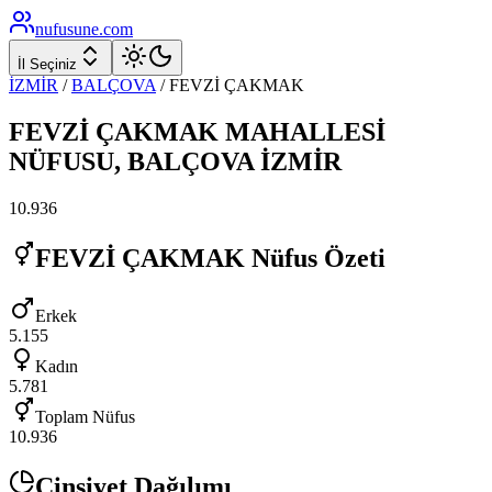
nufusune
.com
İl Seçiniz
İZMİR
/
BALÇOVA
/
FEVZİ ÇAKMAK
FEVZİ ÇAKMAK
MAHALLESİ
NÜFUSU,
BALÇOVA
İZMİR
10.936
FEVZİ ÇAKMAK
Nüfus Özeti
Erkek
5.155
Kadın
5.781
Toplam Nüfus
10.936
Cinsiyet Dağılımı