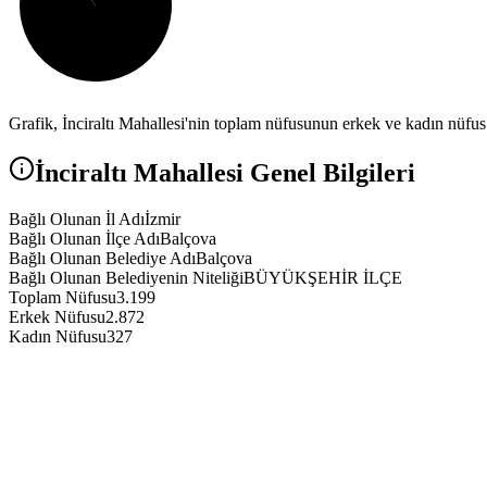
Grafik,
İnciraltı
Mahallesi'nin toplam nüfusunun erkek ve kadın nüfus a
İnciraltı
Mahallesi Genel Bilgileri
Bağlı Olunan İl Adı
İzmir
Bağlı Olunan İlçe Adı
Balçova
Bağlı Olunan Belediye Adı
Balçova
Bağlı Olunan Belediyenin Niteliği
BÜYÜKŞEHİR İLÇE
Toplam Nüfusu
3.199
Erkek Nüfusu
2.872
Kadın Nüfusu
327