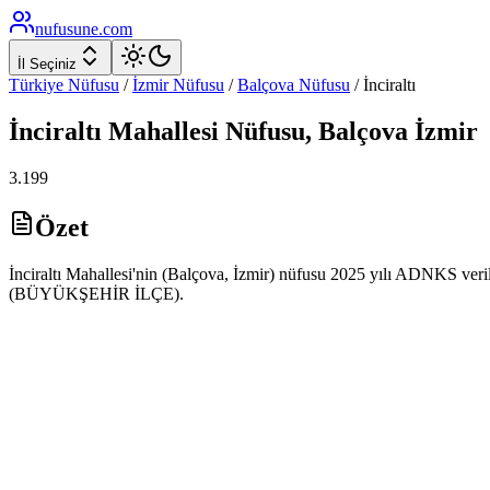
nufusune
.com
İl Seçiniz
Türkiye Nüfusu
/
İzmir
Nüfusu
/
Balçova
Nüfusu
/
İnciraltı
İnciraltı
Mahallesi Nüfusu,
Balçova
İzmir
3.199
Özet
İnciraltı Mahallesi'nin (Balçova, İzmir) nüfusu 2025 yılı ADNKS verile
(BÜYÜKŞEHİR İLÇE).