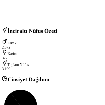
İnciraltı
Nüfus Özeti
Erkek
2.872
Kadın
327
Toplam Nüfus
3.199
Cinsiyet Dağılımı