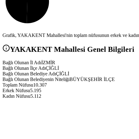
Grafik,
YAKAKENT
Mahallesi'nin toplam nüfusunun erkek ve kadın n
YAKAKENT
Mahallesi Genel Bilgileri
Bağlı Olunan İl Adı
İZMİR
Bağlı Olunan İlçe Adı
ÇİĞLİ
Bağlı Olunan Belediye Adı
ÇİĞLİ
Bağlı Olunan Belediyenin Niteliği
BÜYÜKŞEHİR İLÇE
Toplam Nüfusu
10.307
Erkek Nüfusu
5.195
Kadın Nüfusu
5.112