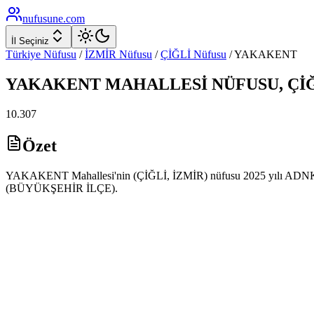
nufusune
.com
İl Seçiniz
Türkiye Nüfusu
/
İZMİR
Nüfusu
/
ÇİĞLİ
Nüfusu
/
YAKAKENT
YAKAKENT
MAHALLESİ NÜFUSU,
Çİ
10.307
Özet
YAKAKENT Mahallesi'nin (ÇİĞLİ, İZMİR) nüfusu 2025 yılı ADNKS ver
(BÜYÜKŞEHİR İLÇE).