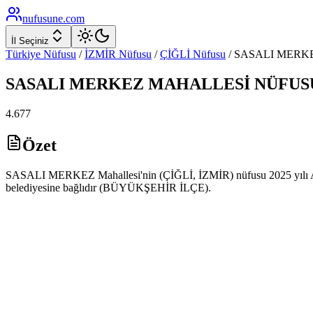
nufusune
.com
İl Seçiniz
Türkiye Nüfusu
/
İZMİR
Nüfusu
/
ÇİĞLİ
Nüfusu
/
SASALI MERK
SASALI MERKEZ
MAHALLESİ NÜFUS
4.677
Özet
SASALI MERKEZ Mahallesi'nin (ÇİĞLİ, İZMİR) nüfusu 2025 yılı ADN
belediyesine bağlıdır (BÜYÜKŞEHİR İLÇE).