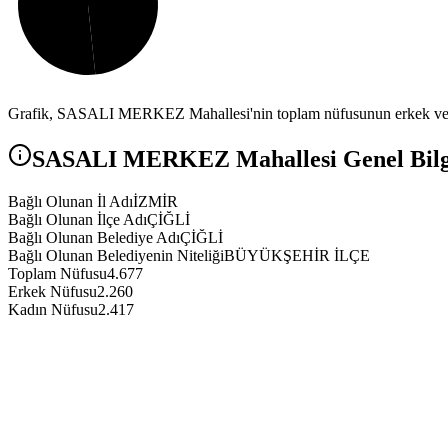
Grafik,
SASALI MERKEZ
Mahallesi'nin toplam nüfusunun erkek ve k
SASALI MERKEZ
Mahallesi Genel Bilg
Bağlı Olunan İl Adı
İZMİR
Bağlı Olunan İlçe Adı
ÇİĞLİ
Bağlı Olunan Belediye Adı
ÇİĞLİ
Bağlı Olunan Belediyenin Niteliği
BÜYÜKŞEHİR İLÇE
Toplam Nüfusu
4.677
Erkek Nüfusu
2.260
Kadın Nüfusu
2.417