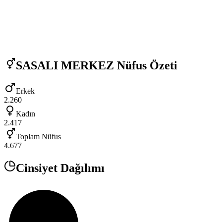
SASALI MERKEZ
Nüfus Özeti
Erkek
2.260
Kadın
2.417
Toplam Nüfus
4.677
Cinsiyet Dağılımı