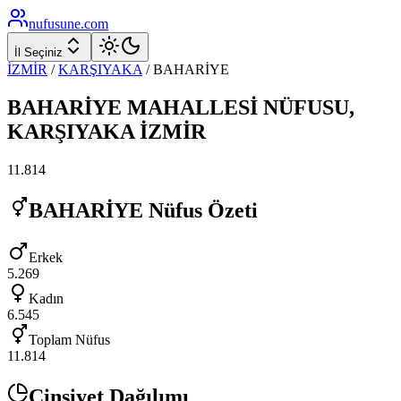
nufusune
.com
İl Seçiniz
İZMİR
/
KARŞIYAKA
/
BAHARİYE
BAHARİYE
MAHALLESİ NÜFUSU,
KARŞIYAKA
İZMİR
11.814
BAHARİYE
Nüfus Özeti
Erkek
5.269
Kadın
6.545
Toplam Nüfus
11.814
Cinsiyet Dağılımı