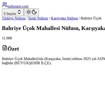
nufusune
.com
İl Seçiniz
Türkiye Nüfusu
/
İzmir
Nüfusu
/
Karşıyaka
Nüfusu
/
Bahriye Üçok
Bahriye Üçok
Mahallesi Nüfusu,
Karşıyak
11.988
Özet
Bahriye Üçok Mahallesi'nin (Karşıyaka, İzmir) nüfusu 2025 yılı ADNKS
bağlıdır (BÜYÜKŞEHİR İLÇE).