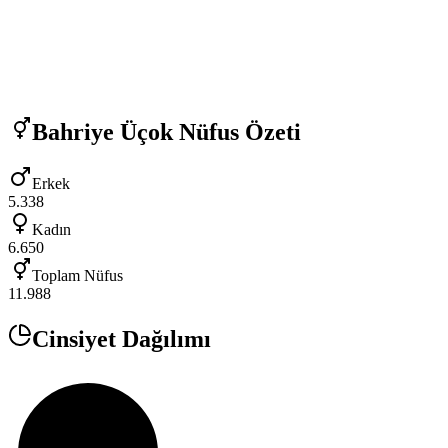
Bahriye Üçok
Nüfus Özeti
Erkek
5.338
Kadın
6.650
Toplam Nüfus
11.988
Cinsiyet Dağılımı