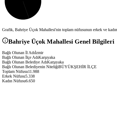
Grafik,
Bahriye Üçok
Mahallesi'nin toplam nüfusunun erkek ve kadın n
Bahriye Üçok
Mahallesi Genel Bilgileri
Bağlı Olunan İl Adı
İzmir
Bağlı Olunan İlçe Adı
Karşıyaka
Bağlı Olunan Belediye Adı
Karşıyaka
Bağlı Olunan Belediyenin Niteliği
BÜYÜKŞEHİR İLÇE
Toplam Nüfusu
11.988
Erkek Nüfusu
5.338
Kadın Nüfusu
6.650