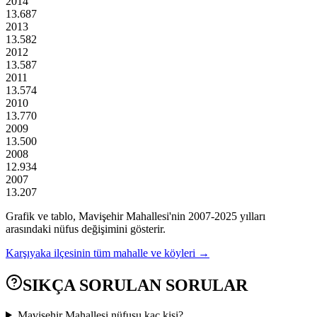
2014
13.687
2013
13.582
2012
13.587
2011
13.574
2010
13.770
2009
13.500
2008
12.934
2007
13.207
Grafik ve tablo,
Mavişehir
Mahallesi'nin
2007
-
2025
yılları
arasındaki nüfus değişimini gösterir.
Karşıyaka
ilçesinin tüm mahalle ve köyleri →
SIKÇA SORULAN SORULAR
Mavişehir Mahallesi nüfusu kaç kişi?