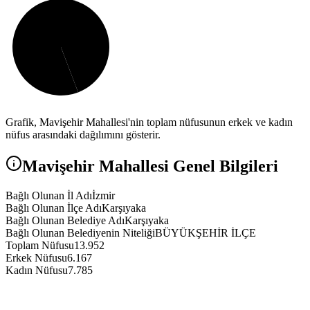
Grafik,
Mavişehir
Mahallesi'nin toplam nüfusunun erkek ve kadın
nüfus arasındaki dağılımını gösterir.
Mavişehir
Mahallesi Genel Bilgileri
Bağlı Olunan İl Adı
İzmir
Bağlı Olunan İlçe Adı
Karşıyaka
Bağlı Olunan Belediye Adı
Karşıyaka
Bağlı Olunan Belediyenin Niteliği
BÜYÜKŞEHİR İLÇE
Toplam Nüfusu
13.952
Erkek Nüfusu
6.167
Kadın Nüfusu
7.785