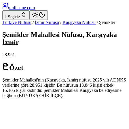
nufusune
.com
İl Seçiniz
Türkiye Nüfusu
/
İzmir
Nüfusu
/
Karşıyaka
Nüfusu
/
Şemikler
Şemikler
Mahallesi Nüfusu,
Karşıyaka
İzmir
28.951
Özet
Şemikler Mahallesi'nin (Karşıyaka, İzmir) nüfusu 2025 yılı ADNKS
verilerine göre 28.951 kişidir. Bu nüfusun 13.846 kişisi erkek,
15.105 kişisi kadındır. Şemikler Mahallesi Karşıyaka belediyesine
bağlıdır (BÜYÜKŞEHİR İLÇE).