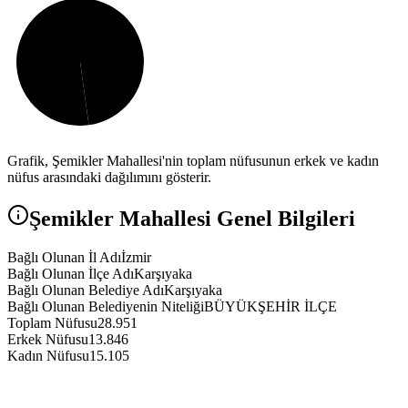
Grafik,
Şemikler
Mahallesi'nin toplam nüfusunun erkek ve kadın
nüfus arasındaki dağılımını gösterir.
Şemikler
Mahallesi Genel Bilgileri
Bağlı Olunan İl Adı
İzmir
Bağlı Olunan İlçe Adı
Karşıyaka
Bağlı Olunan Belediye Adı
Karşıyaka
Bağlı Olunan Belediyenin Niteliği
BÜYÜKŞEHİR İLÇE
Toplam Nüfusu
28.951
Erkek Nüfusu
13.846
Kadın Nüfusu
15.105