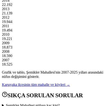
2014
22.192
2013
21.139
2012
19.944
2011
19.494
2010
19.221
2009
18.873
2008
18.590
2007
18.525
Grafik ve tablo,
Şemikler
Mahallesi'nin
2007
-
2025
yılları arasındaki
nüfus değişimini gösterir.
Karşıyaka
ilçesinin tüm mahalle ve köyleri →
SIKÇA SORULAN SORULAR
Şemikler Mahallesi nüfusu kaç kişi?