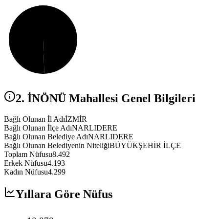
2. İNÖNÜ
Mahallesi Genel Bilgileri
Bağlı Olunan İl Adı
İZMİR
Bağlı Olunan İlçe Adı
NARLIDERE
Bağlı Olunan Belediye Adı
NARLIDERE
Bağlı Olunan Belediyenin Niteliği
BÜYÜKŞEHİR İLÇE
Toplam Nüfusu
8.492
Erkek Nüfusu
4.193
Kadın Nüfusu
4.299
Yıllara Göre Nüfus