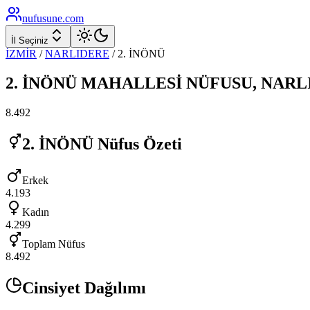
nufusune
.com
İl Seçiniz
İZMİR
/
NARLIDERE
/
2. İNÖNÜ
2. İNÖNÜ
MAHALLESİ NÜFUSU,
NARL
8.492
2. İNÖNÜ
Nüfus Özeti
Erkek
4.193
Kadın
4.299
Toplam Nüfus
8.492
Cinsiyet Dağılımı